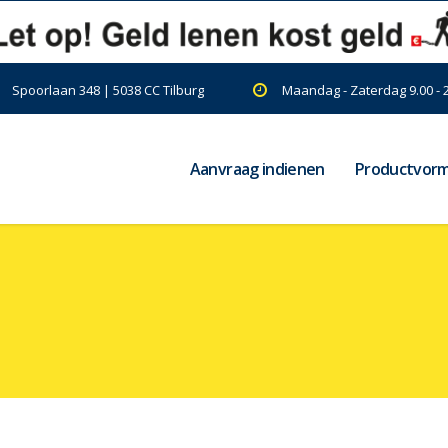
Spoorlaan 348 | 5038 CC Tilburg
Maandag - Zaterdag 9.00 - 
Aanvraag indienen
Productvor