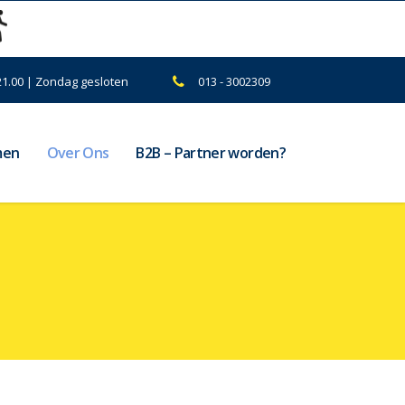
21.00 | Zondag gesloten
013 - 3002309
men
Over Ons
B2B – Partner worden?